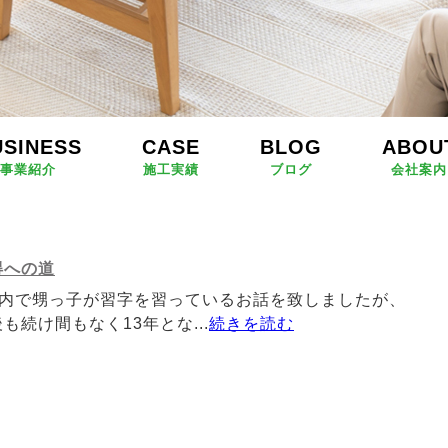
USINESS
CASE
BLOG
ABOU
事業紹介
施工実績
ブログ
会社案内
得への道
ﾞ内で甥っ子が習字を習っているお話を致しましたが、
も続け間もなく13年とな...
続きを読む