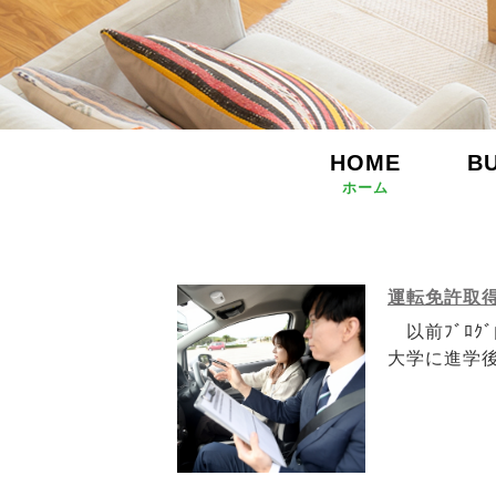
HOME
B
ホーム
運転免許取
以前ﾌﾞﾛｸ
大学に進学後