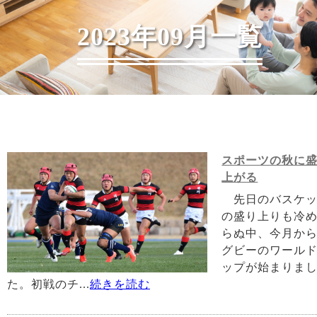
2023年09月一覧
スポーツの秋に
上がる
先日のバスケッ
の盛り上りも冷
らぬ中、今月か
グビーのワール
ップが始まりま
た。初戦のチ...
続きを読む