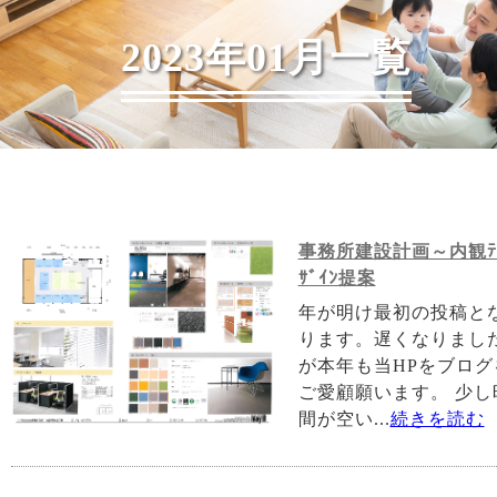
2023年01月一覧
事務所建設計画～内観ﾃ
ｻﾞｲﾝ提案
年が明け最初の投稿と
ります。遅くなりまし
が本年も当HPをブログ
ご愛顧願います。 少し
間が空い...
続きを読む