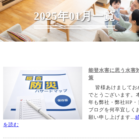
2025年01月一覧
能登水害に思う水害
策
皆様あけましてお
でとうございます。
年も弊社・弊社HP・
ブログを何卒宜しく
願い申し上げます...
を読む