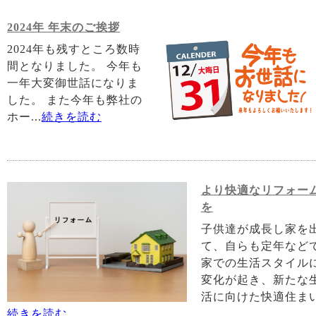
2024年 年末のご挨拶
2024年も残すところ数時
間となりました。 今年も
一年大変御世話になりま
した。 また今年も弊社の
ホー...
続きを読む
より快適なリフォー
を
子供達が成長し家を
て、自らも定年など
家での生活スタイル
変化が起き、新たな
活に向けた快適住まい.
続きを読む