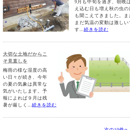
9月も中旬を過ぎ、朝晩
え込む日も増え秋の虫の
も聞こえてきました。ま
まだ気温の変動は激しい
す...
続きを読む
大切な土地だからこ
そ見直しを
梅雨の様な湿度の高
い日々が続き、今年
の夏の気象は異常な
気がいたします。予
報によれば９月は残
暑が厳しく...
続きを読む
次の10件へ 