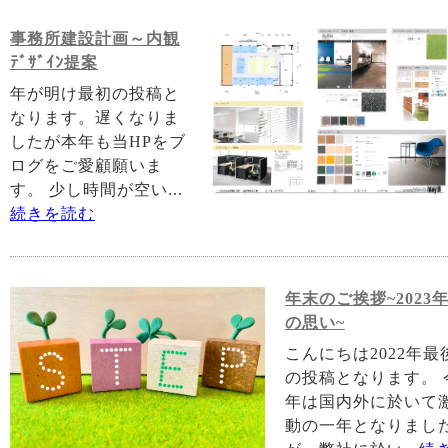
事務所建設計画～内観
ﾃﾞｻﾞｲﾝ提案
年が明け最初の投稿と
なります。遅くなりま
したが本年も当HPをブ
ログをご愛顧願いま
す。 少し時間が空い...
続きを読む
年末のご挨拶~2023
の思い~
こんにちは2022年最
の投稿となります。 
年は国内外に於いて
動の一年となりまし