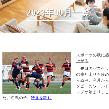
2023年09月一覧
スポーツの秋に
上がる
先日のバスケッ
の盛り上りも冷
らぬ中、今月か
グビーのワール
ップが始まりま
た。初戦のチ...
続きを読む